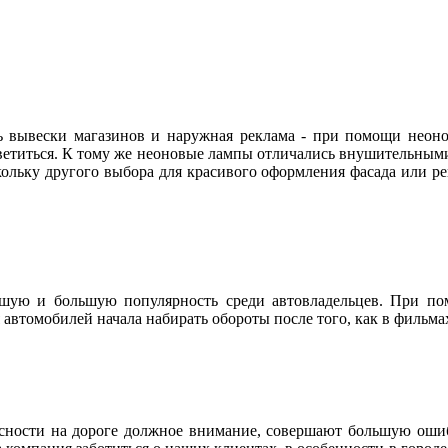
ь вывески магазинов и наружная реклама - при помощи неоно
ветиться. К тому же неоновые лампы отличались внушительными
кольку другого выбора для красивого оформления фасада или р
шую и большую популярность среди автовладельцев. При по
 автомобилей начала набирать обороты после того, как в фильма
асности на дороге должное внимание, совершают большую ошиб