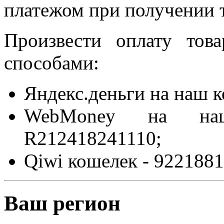
платежом при получении т
Произвести оплату то
способами:
Яндекс.деньги на наш 
WebMoney на на
R212418241110;
Qiwi кошелек - 9221881
Ваш регион