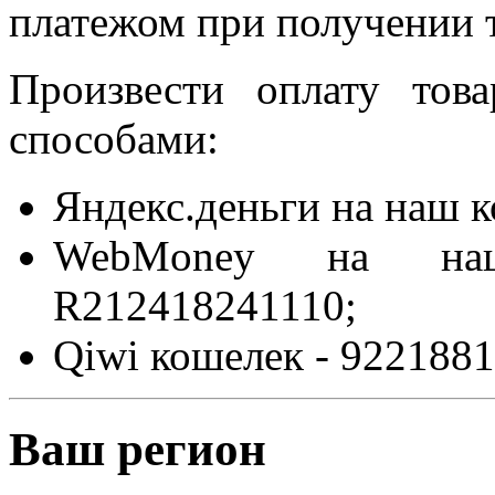
платежом при получении т
Произвести оплату то
способами:
Яндекс.деньги на наш 
WebMoney на на
R212418241110;
Qiwi кошелек - 9221881
Ваш регион