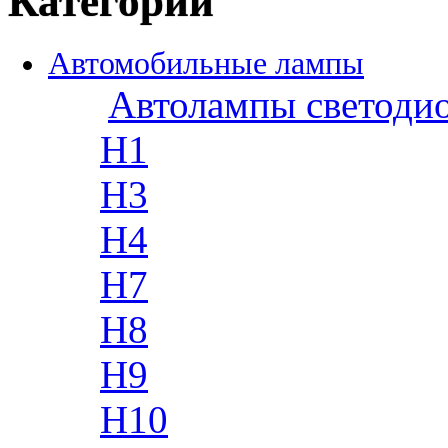
Категории
Автомобильные лампы
Автолампы светоди
H1
H3
H4
H7
H8
H9
H10