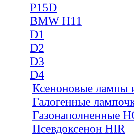
P15D
BMW H11
D1
D2
D3
D4
Ксеноновые лампы 
Галогенные лампоч
Газонаполненные H
Псевдоксенон HIR