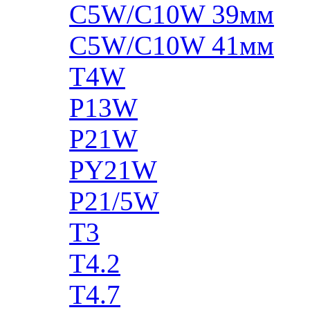
C5W/C10W 39мм
C5W/C10W 41мм
T4W
P13W
P21W
PY21W
P21/5W
T3
T4.2
T4.7