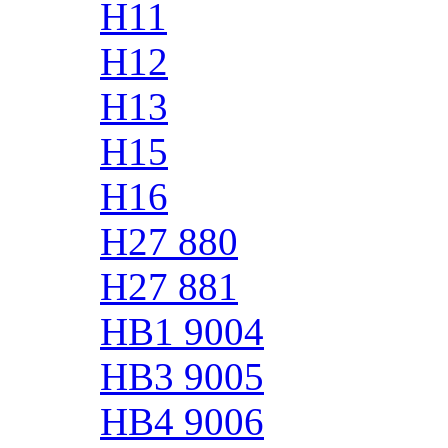
H11
H12
H13
H15
H16
H27 880
H27 881
HB1 9004
HB3 9005
HB4 9006