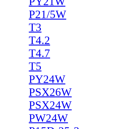
PY21W
P21/5W
T3
T4.2
T4.7
T5
PY24W
PSX26W
PSX24W
PW24W