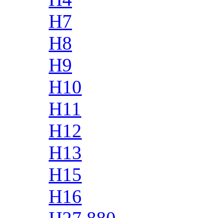
H7
H8
H9
H10
H11
H12
H13
H15
H16