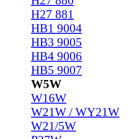
H27 880
H27 881
HB1 9004
HB3 9005
HB4 9006
HB5 9007
W5W
W16W
W21W / WY21W
W21/5W