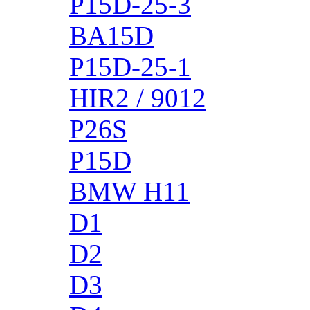
P15D-25-3
BA15D
P15D-25-1
HIR2 / 9012
P26S
P15D
BMW H11
D1
D2
D3