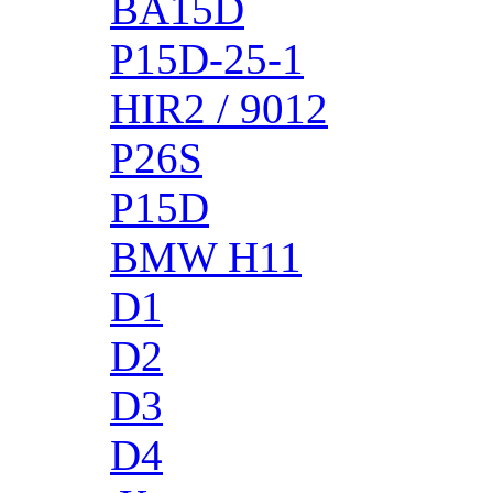
BA15D
P15D-25-1
HIR2 / 9012
P26S
P15D
BMW H11
D1
D2
D3
D4