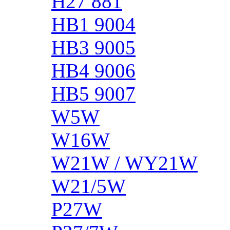
H27 881
HB1 9004
HB3 9005
HB4 9006
HB5 9007
W5W
W16W
W21W / WY21W
W21/5W
P27W