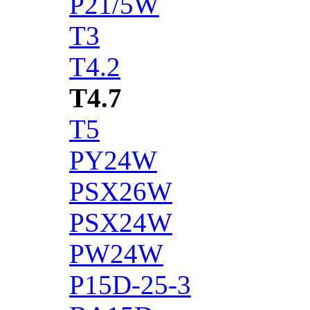
P21/5W
T3
T4.2
T4.7
T5
PY24W
PSX26W
PSX24W
PW24W
P15D-25-3