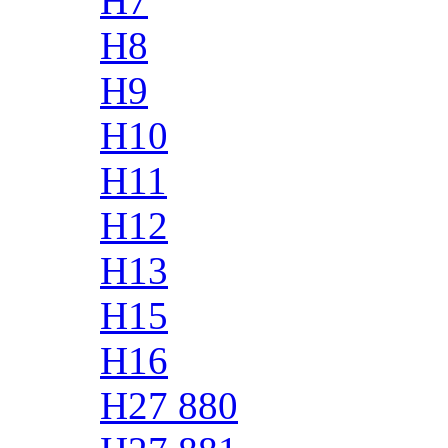
H7
H8
H9
H10
H11
H12
H13
H15
H16
H27 880