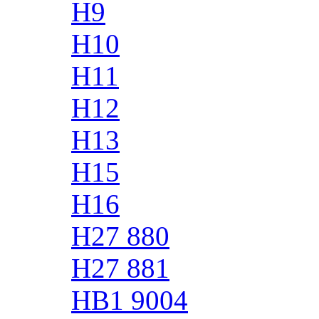
H9
H10
H11
H12
H13
H15
H16
H27 880
H27 881
HB1 9004