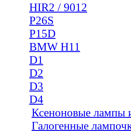
HIR2 / 9012
P26S
P15D
BMW H11
D1
D2
D3
D4
Ксеноновые лампы 
Галогенные лампоч