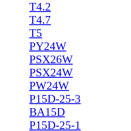
T4.2
T4.7
T5
PY24W
PSX26W
PSX24W
PW24W
P15D-25-3
BA15D
P15D-25-1