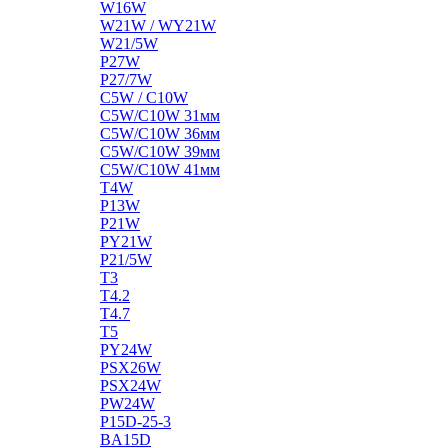
W16W
W21W / WY21W
W21/5W
P27W
P27/7W
C5W / C10W
C5W/C10W 31мм
C5W/C10W 36мм
C5W/C10W 39мм
C5W/C10W 41мм
T4W
P13W
P21W
PY21W
P21/5W
T3
T4.2
T4.7
T5
PY24W
PSX26W
PSX24W
PW24W
P15D-25-3
BA15D