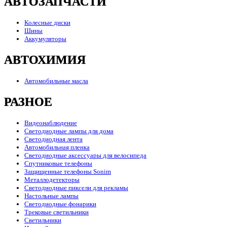
АВТОЗАПЧАСТИ
Колесные диски
Шины
Аккумуляторы
АВТОХИМИЯ
Автомобильные масла
РАЗНОЕ
Видеонаблюдение
Светодиодные лампы для дома
Светодиодная лента
Автомобильная пленка
Светодиодные аксессуары для велосипеда
Спутниковые телефоны
Защищенные телефоны Sonim
Металлодетекторы
Светодиодные пиксели для рекламы
Настольные лампы
Светодиодные фонарики
Трековые светильники
Светильники