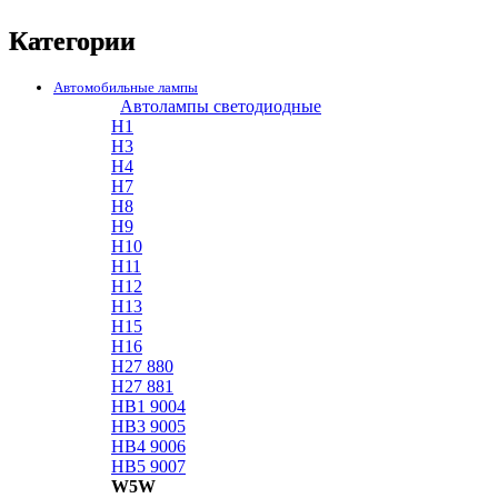
Категории
Автомобильные лампы
Автолампы светодиодные
H1
H3
H4
H7
H8
H9
H10
H11
H12
H13
H15
H16
H27 880
H27 881
HB1 9004
HB3 9005
HB4 9006
HB5 9007
W5W