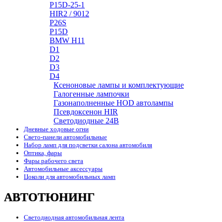
P15D-25-1
HIR2 / 9012
P26S
P15D
BMW H11
D1
D2
D3
D4
Ксеноновые лампы и комплектующие
Галогенные лампочки
Газонаполненные HOD автолампы
Псевдоксенон HIR
Cветодиодные 24B
Дневные ходовые огни
Свето-панели автомобильные
Набор ламп для подсветки салона автомобиля
Оптика, фары
Фары рабочего света
Автомобильные аксессуары
Цоколи для автомобильных ламп
АВТОТЮНИНГ
Светодиодная автомобильная лента