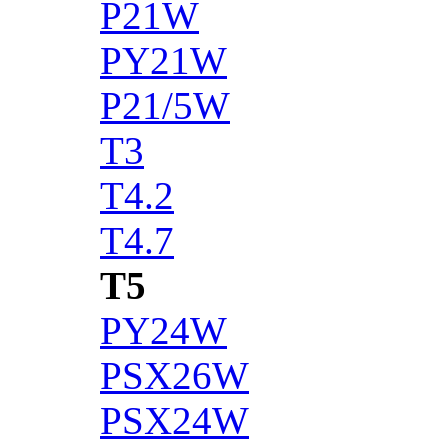
P21W
PY21W
P21/5W
T3
T4.2
T4.7
T5
PY24W
PSX26W
PSX24W