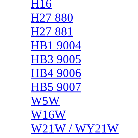
H16
H27 880
H27 881
HB1 9004
HB3 9005
HB4 9006
HB5 9007
W5W
W16W
W21W / WY21W