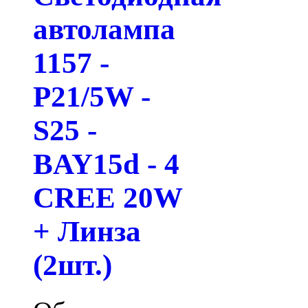
автолампа
1157 -
P21/5W -
S25 -
BAY15d - 4
CREE 20W
+ Линза
(2шт.)