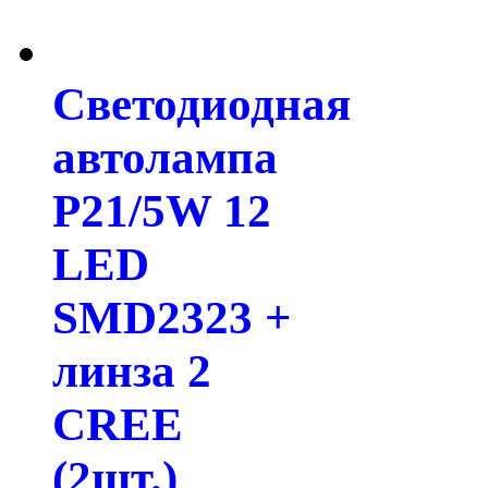
Светодиодная
автолампа
P21/5W 12
LED
SMD2323 +
линза 2
CREE
(2шт.)