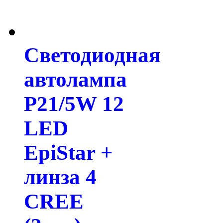
Светодиодная
автолампа
P21/5W 12
LED
EpiStar +
линза 4
CREE