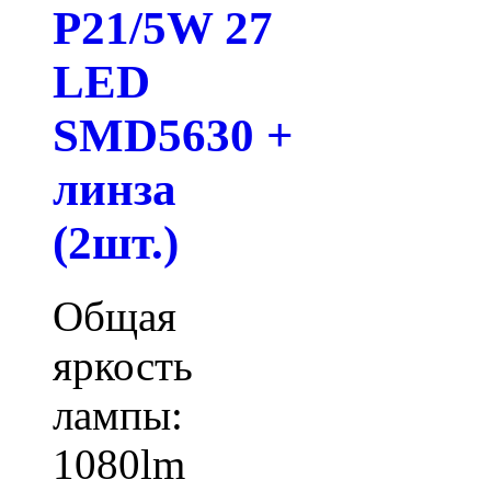
P21/5W 27
LED
SMD5630 +
линза
(2шт.)
Общая
яркость
лампы:
1080lm