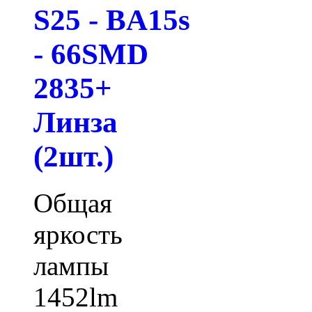
S25 - BA15s
- 66SMD
2835+
Линза
(2шт.)
Общая
яркость
лампы
1452lm