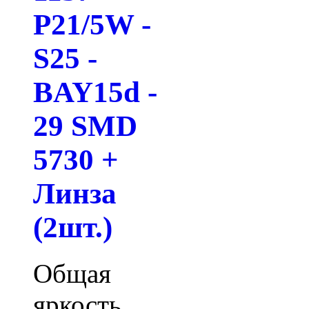
P21/5W -
S25 -
BAY15d -
29 SMD
5730 +
Линза
(2шт.)
Общая
яркость