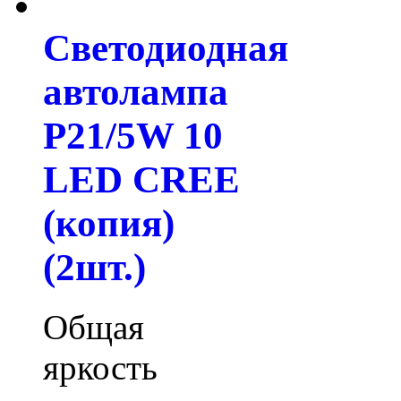
Светодиодная
автолампа
P21/5W 10
LED CREE
(копия)
(2шт.)
Общая
яркость